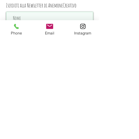
Iscriviti alla Newsletter di AnemoneCreativo
Phone
Email
Instagram
Iscrivimi
Iscrivendomi alla newsletter acconsento al trattamento dei
miei dati e dichiaro di aver preso visione della Privacy Policy
Visualizza termini d'uso
Termini e condizioni di vendita
© 2022 by AnemoneCreativo | P.Iva