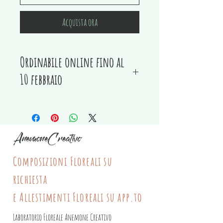
Acquista ora
Ordinabile online fino al
10 febbraio
Cuore in struttura di ferro realizzato con
fiori secchibe stabilizzati.
Arredo floreale per interni.
Resistente nel tempo.
Consiglio di spolverare 1 volta al.mese con
Composizioni Floreali su
phon a bassa intensità.
richiesta
Struttura in ferro
e Allestimenti Floreali su app.to
- diametro cm 30 circa
Tempi di realizzazione: 10 giorni
Laboratorio Floreale Anemone Creativo