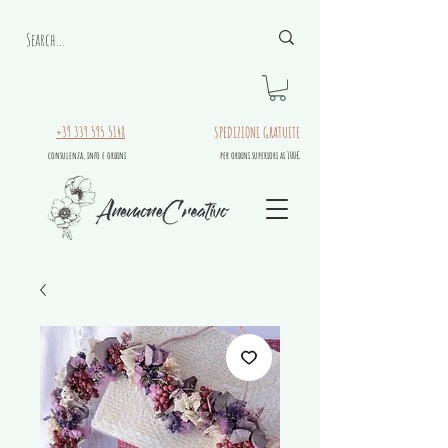
+39 339 595 5148
SPEDIZIONI GRATUITE
consulenza, info e ordini
per ordini superiori ai 100€