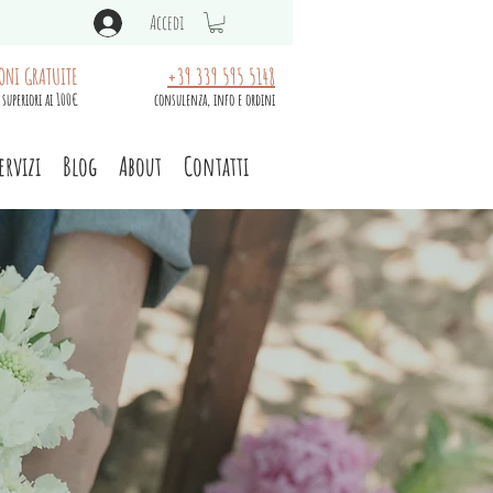
Accedi
ONI GRATUITE
+39 339 595 5148
 superiori ai 100€
consulenza, info e ordini
ervizi
Blog
About
Contatti