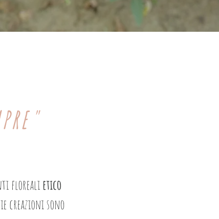
MPRE"
nti floreali
etico
mie creazioni sono