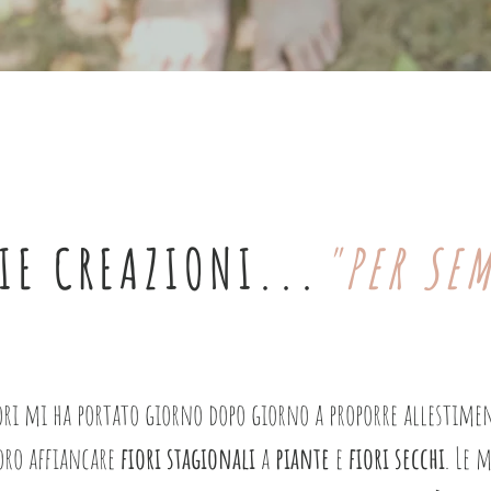
IE CREAZIONI...
"PER SE
iori mi ha portato giorno dopo giorno a proporre allestime
ro affiancare
fiori stagionali
a
piante
e
fiori secchi
. Le 