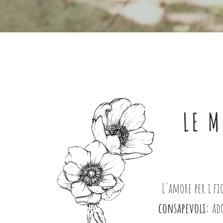
LE M
L'amore per i f
consapevoli:
ado